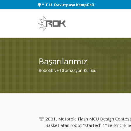
Y.T.Ü. Davutpaşa Kampüsü
Başarılarımız
Robotik ve Otomasyon Kulübü
2001, Motorola Flash MCU Design Contest
Basket atan robot “Startech 1” ile ikincilik ö