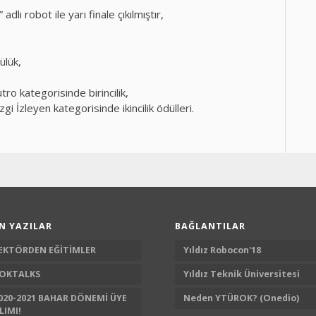
lı robot ile yarı finale çıkılmıştır,
ülük,
 kategorisinde birincilik,
İzleyen kategorisinde ikincilik ödülleri.
N YAZILAR
BAĞLANTILAR
EKTÖRDEN EĞİTİMLER
Yıldız Robocon'18
OKTALKS
Yıldız Teknik Üniversitesi
020-2021 BAHAR DÖNEMİ ÜYE
Neden YTÜROK? (Onedio)
LIMI!