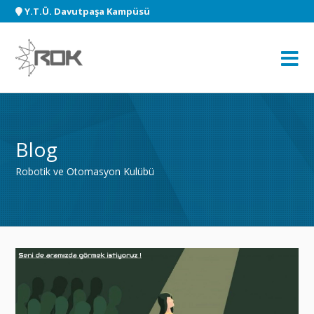
Y.T.Ü. Davutpaşa Kampüsü
Anasayfa
Blog
Blog
Hakkımızda
Robotik ve Otomasyon Kulübü
Vizyon ve Misyon
Başarılarımız
Denetleme Kurulu
Yönetim Kurulu
İdari Kurul