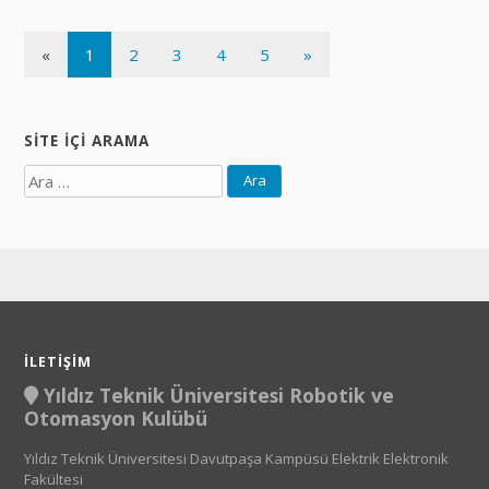
«
1
2
3
4
5
»
SITE İÇI ARAMA
Ara
İLETIŞIM
Yıldız Teknik Üniversitesi Robotik ve
Otomasyon Kulübü
Yıldız Teknik Üniversitesi Davutpaşa Kampüsü Elektrik Elektronik
Fakültesi